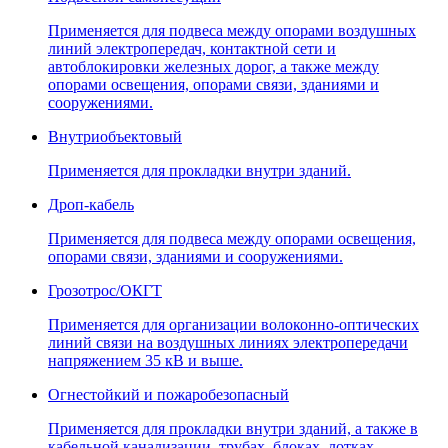
Применяется для подвеса между опорами воздушных
линий электропередач, контактной сети и
автоблокировки железных дорог, а также между
опорами освещения, опорами связи, зданиями и
сооружениями.
Внутриобъектовый
Применяется для прокладки внутри зданий.
Дроп-кабель
Применяется для подвеса между опорами освещения,
опорами связи, зданиями и сооружениями.
Грозотрос/ОКГТ
Применяется для организации волоконно-оптических
линий связи на воздушных линиях электропередачи
напряжением 35 кВ и выше.
Огнестойкий и пожаробезопасный
Применяется для прокладки внутри зданий, а также в
кабельной канализации, трубах, блоках, лотках,