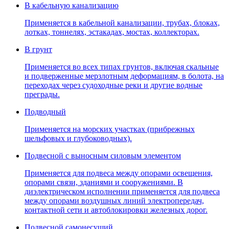
В кабельную канализацию
Применяется в кабельной канализации, трубах, блоках,
лотках, тоннелях, эстакадах, мостах, коллекторах.
В грунт
Применяется во всех типах грунтов, включая скальные
и подверженные мерзлотным деформациям, в болота, на
переходах через судоходные реки и другие водные
преграды.
Подводный
Применяется на морских участках (прибрежных
шельфовых и глубоководных).
Подвесной с выносным силовым элементом
Применяется для подвеса между опорами освещения,
опорами связи, зданиями и сооружениями. В
диэлектрическом исполнении применяется для подвеса
между опорами воздушных линий электропередач,
контактной сети и автоблокировки железных дорог.
Подвесной самонесущий