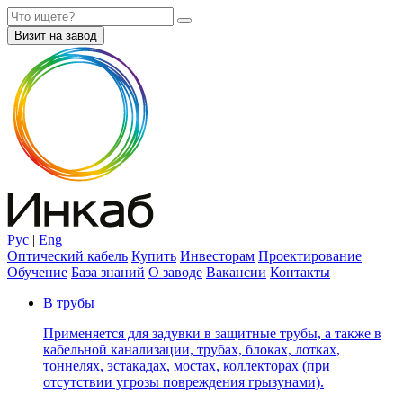
Визит на завод
Рус
|
Eng
Оптический кабель
Купить
Инвесторам
Проектирование
Обучение
База знаний
О заводе
Вакансии
Контакты
В трубы
Применяется для задувки в защитные трубы, а также в
кабельной канализации, трубах, блоках, лотках,
тоннелях, эстакадах, мостах, коллекторах (при
отсутствии угрозы повреждения грызунами).