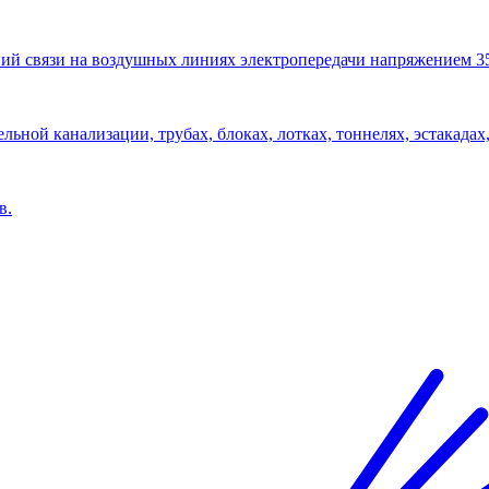
ий связи на воздушных линиях электропередачи напряжением 3
льной канализации, трубах, блоках, лотках, тоннелях, эстакадах,
в.