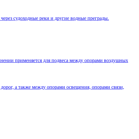
 через судоходные реки и другие водные преграды.
олнении применяется для подвеса между опорами воздушных
дорог, а также между опорами освещения, опорами связи,