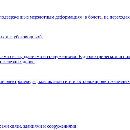
 подверженные мерзлотным деформациям, в болота, на переходах
ых и глубоководных).
рами связи, зданиями и сооружениями. В диэлектрическом исп
и железных дорог.
 электропередач, контактной сети и автоблокировки железных 
рами связи, зданиями и сооружениями.