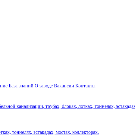
ние
База знаний
О заводе
Вакансии
Контакты
ельной канализации, трубах, блоках, лотках, тоннелях, эстакада
ках, тоннелях, эстакадах, мостах, коллекторах.