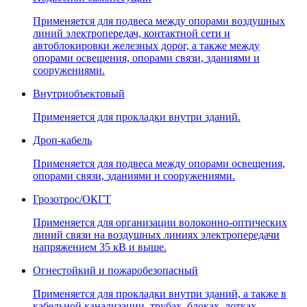
Применяется для подвеса между опорами воздушных
линий электропередач, контактной сети и
автоблокировки железных дорог, а также между
опорами освещения, опорами связи, зданиями и
сооружениями.
Внутриобъектовый
Применяется для прокладки внутри зданий.
Дроп-кабель
Применяется для подвеса между опорами освещения,
опорами связи, зданиями и сооружениями.
Грозотрос/ОКГТ
Применяется для организации волоконно-оптических
линий связи на воздушных линиях электропередачи
напряжением 35 кВ и выше.
Огнестойкий и пожаробезопасный
Применяется для прокладки внутри зданий, а также в
кабельной канализации, трубах, блоках, лотках,