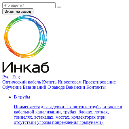
Визит на завод
Рус
|
Eng
Оптический кабель
Купить
Инвесторам
Проектирование
Обучение
База знаний
О заводе
Вакансии
Контакты
В трубы
Применяется для задувки в защитные трубы, а также в
кабельной канализации, трубах, блоках, лотках,
тоннелях, эстакадах, мостах, коллекторах (при
отсутствии угрозы повреждения грызунами).