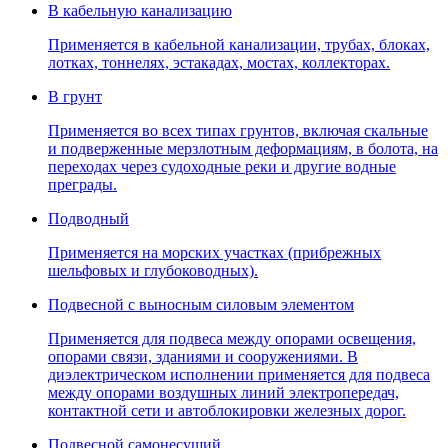
В кабельную канализацию
Применяется в кабельной канализации, трубах, блоках,
лотках, тоннелях, эстакадах, мостах, коллекторах.
В грунт
Применяется во всех типах грунтов, включая скальные
и подверженные мерзлотным деформациям, в болота, на
переходах через судоходные реки и другие водные
преграды.
Подводный
Применяется на морских участках (прибрежных
шельфовых и глубоководных).
Подвесной с выносным силовым элементом
Применяется для подвеса между опорами освещения,
опорами связи, зданиями и сооружениями. В
диэлектрическом исполнении применяется для подвеса
между опорами воздушных линий электропередач,
контактной сети и автоблокировки железных дорог.
Подвесной самонесущий