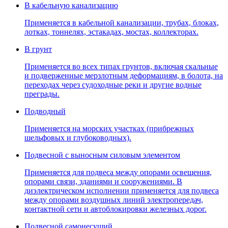
В кабельную канализацию
Применяется в кабельной канализации, трубах, блоках,
лотках, тоннелях, эстакадах, мостах, коллекторах.
В грунт
Применяется во всех типах грунтов, включая скальные
и подверженные мерзлотным деформациям, в болота, на
переходах через судоходные реки и другие водные
преграды.
Подводный
Применяется на морских участках (прибрежных
шельфовых и глубоководных).
Подвесной с выносным силовым элементом
Применяется для подвеса между опорами освещения,
опорами связи, зданиями и сооружениями. В
диэлектрическом исполнении применяется для подвеса
между опорами воздушных линий электропередач,
контактной сети и автоблокировки железных дорог.
Подвесной самонесущий