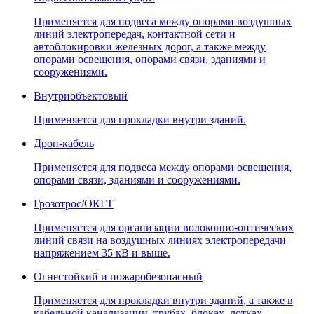
Применяется для подвеса между опорами воздушных
линий электропередач, контактной сети и
автоблокировки железных дорог, а также между
опорами освещения, опорами связи, зданиями и
сооружениями.
Внутриобъектовый
Применяется для прокладки внутри зданий.
Дроп-кабель
Применяется для подвеса между опорами освещения,
опорами связи, зданиями и сооружениями.
Грозотрос/ОКГТ
Применяется для организации волоконно-оптических
линий связи на воздушных линиях электропередачи
напряжением 35 кВ и выше.
Огнестойкий и пожаробезопасный
Применяется для прокладки внутри зданий, а также в
кабельной канализации, трубах, блоках, лотках,