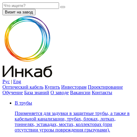
Визит на завод
Рус
|
Eng
Оптический кабель
Купить
Инвесторам
Проектирование
Обучение
База знаний
О заводе
Вакансии
Контакты
В трубы
Применяется для задувки в защитные трубы, а также в
кабельной канализации, трубах, блоках, лотках,
тоннелях, эстакадах, мостах, коллекторах (при
отсутствии угрозы повреждения грызунами).