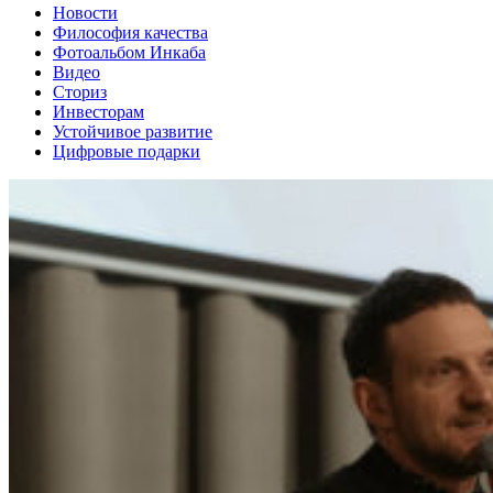
Новости
Философия качества
Фотоальбом Инкаба
Видео
Сториз
Инвесторам
Устойчивое развитие
Цифровые подарки