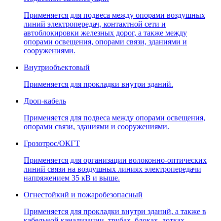
Применяется для подвеса между опорами воздушных
линий электропередач, контактной сети и
автоблокировки железных дорог, а также между
опорами освещения, опорами связи, зданиями и
сооружениями.
Внутриобъектовый
Применяется для прокладки внутри зданий.
Дроп-кабель
Применяется для подвеса между опорами освещения,
опорами связи, зданиями и сооружениями.
Грозотрос/ОКГТ
Применяется для организации волоконно-оптических
линий связи на воздушных линиях электропередачи
напряжением 35 кВ и выше.
Огнестойкий и пожаробезопасный
Применяется для прокладки внутри зданий, а также в
кабельной канализации, трубах, блоках, лотках,