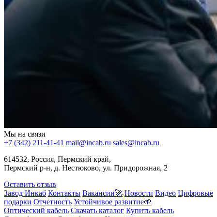
Мы на связи
+7 (342) 211-41-41
mail@incab.ru
sales@incab.ru
614532, Россия, Пермский край,
Пермский р-н, д. Нестюково, ул. Придорожная, 2
Оставить отзыв
Завод Инкаб
Контакты
Вакансии🚀
Новости
Видео
Цифровые
подарки
Отчетность
Устойчивое развитие🌱
Оптический кабель
Скачать каталог
Купить кабель