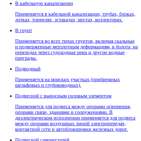
В кабельную канализацию
Применяется в кабельной канализации, трубах, блоках,
лотках, тоннелях, эстакадах, мостах, коллекторах.
В грунт
Применяется во всех типах грунтов, включая скальные
и подверженные мерзлотным деформациям, в болота, на
переходах через судоходные реки и другие водные
преграды.
Подводный
Применяется на морских участках (прибрежных
шельфовых и глубоководных).
Подвесной с выносным силовым элементом
Применяется для подвеса между опорами освещения,
опорами связи, зданиями и сооружениями. В
диэлектрическом исполнении применяется для подвеса
между опорами воздушных линий электропередач,
контактной сети и автоблокировки железных дорог.
Подвесной самонесущий