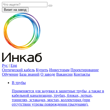
Визит на завод
Рус
|
Eng
Оптический кабель
Купить
Инвесторам
Проектирование
Обучение
База знаний
О заводе
Вакансии
Контакты
В трубы
Применяется для задувки в защитные трубы, а также в
кабельной канализации, трубах, блоках, лотках,
тоннелях, эстакадах, мостах, коллекторах (при
отсутствии угрозы повреждения грызунами).