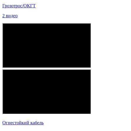
Грозотрос/ОКГТ
2 видео
Огнестойкий кабель