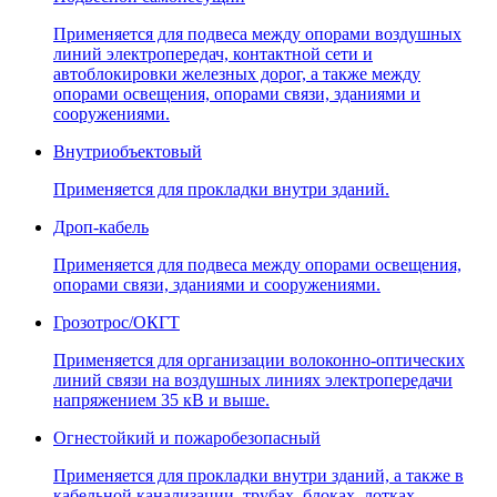
Применяется для подвеса между опорами воздушных
линий электропередач, контактной сети и
автоблокировки железных дорог, а также между
опорами освещения, опорами связи, зданиями и
сооружениями.
Внутриобъектовый
Применяется для прокладки внутри зданий.
Дроп-кабель
Применяется для подвеса между опорами освещения,
опорами связи, зданиями и сооружениями.
Грозотрос/ОКГТ
Применяется для организации волоконно-оптических
линий связи на воздушных линиях электропередачи
напряжением 35 кВ и выше.
Огнестойкий и пожаробезопасный
Применяется для прокладки внутри зданий, а также в
кабельной канализации, трубах, блоках, лотках,