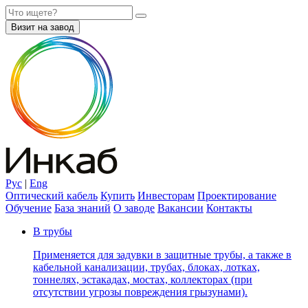
Визит на завод
Рус
|
Eng
Оптический кабель
Купить
Инвесторам
Проектирование
Обучение
База знаний
О заводе
Вакансии
Контакты
В трубы
Применяется для задувки в защитные трубы, а также в
кабельной канализации, трубах, блоках, лотках,
тоннелях, эстакадах, мостах, коллекторах (при
отсутствии угрозы повреждения грызунами).