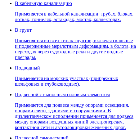
В кабельную канализацию
Применяется в кабельной канализации, трубах, блоках,
лотках, тоннелях, эстакадах, мостах, коллекторах.
В грунт
Применяется во всех типах грунтов, включая скальные
и подверженные мерзлотным деформациям, в болота, на
переходах через судоходные реки и другие водные
преграды.
Подводный
Применяется на морских участках (прибрежных
шельфовых и глубоководных).
Подвесной с выносным силовым элементом
Применяется для подвеса между опорами освещения,
опорами связи, зданиями и сооружениями. В
диэлектрическом исполнении применяется для подвеса
между опорами воздушных линий электропередач,
контактной сети и автоблокировки железных дорог.
Подвесной самонесущий