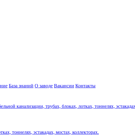
ние
База знаний
О заводе
Вакансии
Контакты
ельной канализации, трубах, блоках, лотках, тоннелях, эстакада
ках, тоннелях, эстакадах, мостах, коллекторах.