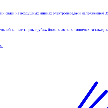
ий связи на воздушных линиях электропередачи напряжением 3
льной канализации, трубах, блоках, лотках, тоннелях, эстакадах,
в.