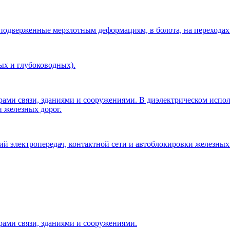
 подверженные мерзлотным деформациям, в болота, на переходах
ых и глубоководных).
рами связи, зданиями и сооружениями. В диэлектрическом исп
и железных дорог.
 электропередач, контактной сети и автоблокировки железных 
рами связи, зданиями и сооружениями.