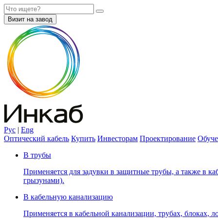
Визит на завод
Рус
|
Eng
Оптический кабель
Купить
Инвесторам
Проектирование
Обуче
В трубы
Применяется для задувки в защитные трубы, а также в каб
грызунами).
В кабельную канализацию
Применяется в кабельной канализации, трубах, блоках, лот