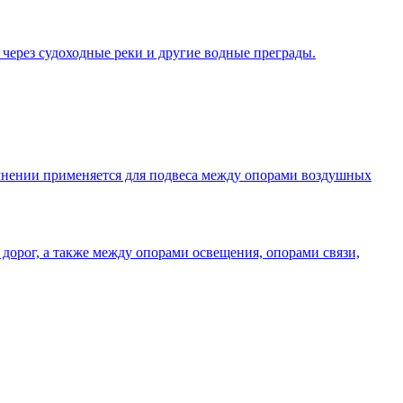
 через судоходные реки и другие водные преграды.
олнении применяется для подвеса между опорами воздушных
дорог, а также между опорами освещения, опорами связи,