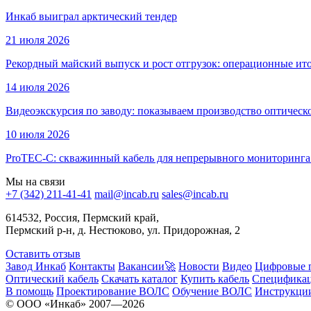
Инкаб выиграл арктический тендер
21 июля 2026
Рекордный майский выпуск и рост отгрузок: операционные ито
14 июля 2026
Видеоэкскурсия по заводу: показываем производство оптическо
10 июля 2026
ProTEC-C: скважинный кабель для непрерывного мониторинга 
Мы на связи
+7 (342) 211-41-41
mail@incab.ru
sales@incab.ru
614532, Россия, Пермский край,
Пермский р-н, д. Нестюково, ул. Придорожная, 2
Оставить отзыв
Завод Инкаб
Контакты
Вакансии🚀
Новости
Видео
Цифровые 
Оптический кабель
Скачать каталог
Купить кабель
Специфика
В помощь
Проектирование ВОЛС
Обучение ВОЛС
Инструкци
© ООО «Инкаб» 2007—2026