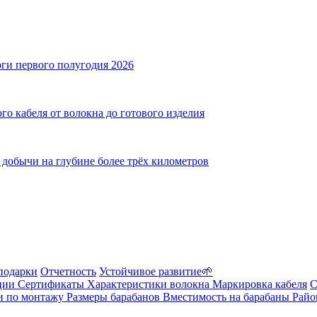
ги первого полугодия 2026
го кабеля от волокна до готового изделия
добычи на глубине более трёх километров
подарки
Отчетность
Устойчивое развитие🌱
ции
Сертификаты
Характеристики волокна
Маркировка кабеля
С
и по монтажу
Размеры барабанов
Вместимость на барабаны
Райо