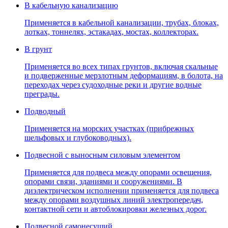
В кабельную канализацию
Применяется в кабельной канализации, трубах, блоках,
лотках, тоннелях, эстакадах, мостах, коллекторах.
В грунт
Применяется во всех типах грунтов, включая скальные
и подверженные мерзлотным деформациям, в болота, на
переходах через судоходные реки и другие водные
преграды.
Подводный
Применяется на морских участках (прибрежных
шельфовых и глубоководных).
Подвесной с выносным силовым элементом
Применяется для подвеса между опорами освещения,
опорами связи, зданиями и сооружениями. В
диэлектрическом исполнении применяется для подвеса
между опорами воздушных линий электропередач,
контактной сети и автоблокировки железных дорог.
Подвесной самонесущий