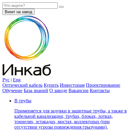
Визит на завод
Рус
|
Eng
Оптический кабель
Купить
Инвесторам
Проектирование
Обучение
База знаний
О заводе
Вакансии
Контакты
В трубы
Применяется для задувки в защитные трубы, а также в
кабельной канализации, трубах, блоках, лотках,
тоннелях, эстакадах, мостах, коллекторах (при
отсутствии угрозы повреждения грызунами).