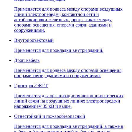
Применяется для подвеса между опорами воздушных
линий электропередач, контактной сети и
автоблокировки железных дорог, а также между
опорами освещения, опорами связи, зданиями и
сооружениями.
Внутриобъектовый
Применяется для прокладки внутри зданий.
Дроп-кабель
Применяется для подвеса между опорами освещения,
опорами связи, зданиями и сооружениями.
Грозотрос/ОКГТ
Применяется для организации волоконно-оптических
линий связи на воздушных линиях электропередачи
напряжением 35 кВ и выше.
Огнестойкий и пожаробезопасный
Применяется для прокладки внутри зданий, а также в
кабельной канализации, трубах, блоках, лотках,