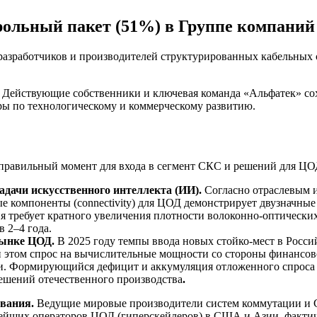
ольный пакет (51%) в Группе компаний
азработчиков и производителей структурированных кабельных с
ся. Действующие собственники и ключевая команда «Альфатек» 
ёры по технологическому и коммерческому развитию.
правильный момент для входа в сегмент СКС и решений для ЦО
дачи искусственного интеллекта (ИИ).
Согласно отраслевым и
е компоненты (connectivity) для ЦОД демонстрирует двузначны
я требует кратного увеличения плотности волоконно-оптически
 2–4 года.
рынке ЦОД.
В 2025 году темпы ввода новых стойко-мест в Росси
ри этом спрос на вычислительные мощности со стороны финансо
и. Формирующийся дефицит и аккумуляция отложенного спроса 
ешений отечественного производства
.
ования.
Ведущие мировые производители систем коммутации и С
йших операторов ЦОД (гиперскейлеров) в США и Азии, фактиче