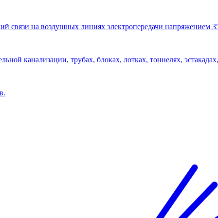
ий связи на воздушных линиях электропередачи напряжением 3
льной канализации, трубах, блоках, лотках, тоннелях, эстакадах,
в.