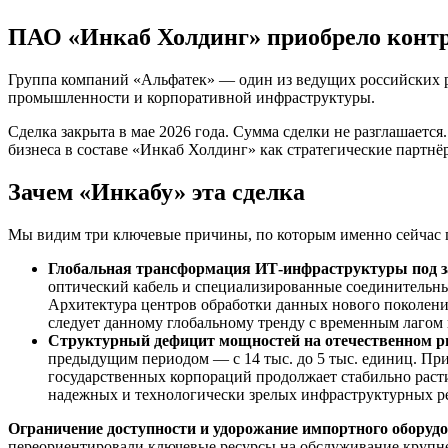
ПАО «Инкаб Холдинг» приобрело контр
Группа компаний «Альфатек» — один из ведущих российских р
промышленности и корпоративной инфраструктуры.
Сделка закрыта в мае 2026 года. Сумма сделки не разглашает
бизнеса в составе «Инкаб Холдинг» как стратегические партн
Зачем «Инкабу» эта сделка
Мы видим три ключевые причины, по которым именно сейчас 
Глобальная трансформация ИТ-инфраструктуры под за
оптический кабель и специализированные соединительны
Архитектура центров обработки данных нового поколени
следует данному глобальному тренду с временным лагом в
Структурный дефицит мощностей на отечественном 
предыдущим периодом — с 14 тыс. до 5 тыс. единиц. П
государственных корпораций продолжает стабильно раст
надежных и технологически зрелых инфраструктурных р
Ограничение доступности и удорожание импортного оборуд
переориентировали ключевые ресурсы на обслуживание крупне