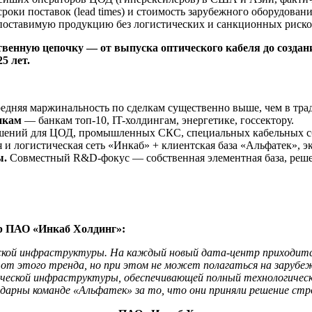
 сроки поставок (lead times) и стоимость зарубежного оборудова
опоставимую продукцию без логистических и санкционных риско
твенную цепочку — от выпуска оптического кабеля до созд
5 лет.
редняя маржинальность по сделкам существенно выше, чем в тра
чикам
— банкам топ-10, IT-холдингам, энергетике, госсектору.
ешений для ЦОД, промышленных СКС, специальных кабельных с
 и логистическая сеть «Инкаб» + клиентская база «Альфатек», 
ы.
Совместный R&D-фокус — собственная элементная база, реш
ор ПАО «Инкаб Холдинг»:
кой инфраструктуры. На каждый новый дата-центр приходится 
е от этого тренда, но при этом не может полагаться на заруб
ческой инфраструктуры, обеспечивающей полный технологически
арны команде «Альфатек» за то, что они приняли решение стр