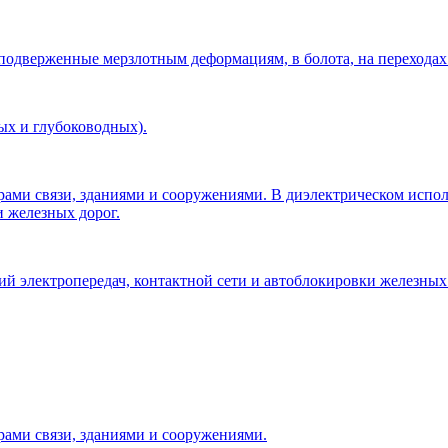
 подверженные мерзлотным деформациям, в болота, на переходах
ых и глубоководных).
рами связи, зданиями и сооружениями. В диэлектрическом исп
и железных дорог.
 электропередач, контактной сети и автоблокировки железных 
рами связи, зданиями и сооружениями.