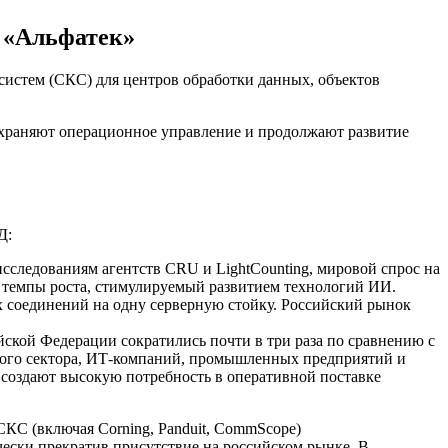
 «Альфатек»
истем (СКС) для центров обработки данных, объектов
сохраняют операционное управление и продолжают развитие
Д:
сследованиям агентств CRU и LightCounting, мировой спрос на
е темпы роста, стимулируемый развитием технологий ИИ.
х соединений на одну серверную стойку. Российский рынок
йской Федерации сократились почти в три раза по сравнению с
вого сектора, ИТ-компаний, промышленных предприятий и
создают высокую потребность в оперативной поставке
КС (включая Corning, Panduit, CommScope)
ски прекратив присутствие на российском рынке. В