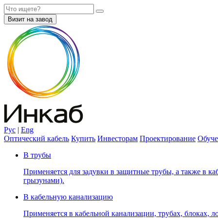
Визит на завод
Рус
|
Eng
Оптический кабель
Купить
Инвесторам
Проектирование
Обуче
В трубы
Применяется для задувки в защитные трубы, а также в каб
грызунами).
В кабельную канализацию
Применяется в кабельной канализации, трубах, блоках, лот