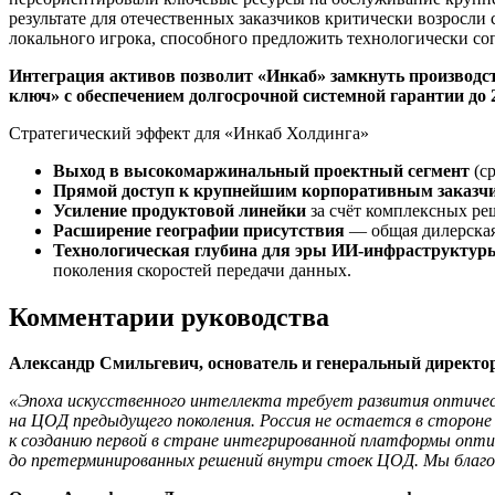
результате для отечественных заказчиков критически возросли
локального игрока, способного предложить технологически с
Интеграция активов позволит «Инкаб» замкнуть производс
ключ»
c обеспечением долгосрочной системной гарантии до 2
Стратегический эффект для «Инкаб Холдинга»
Выход в высокомаржинальный проектный сегмент
(с
Прямой доступ к крупнейшим корпоративным заказ
Усиление продуктовой линейки
за счёт комплексных р
Расширение географии присутствия
— общая дилерская
Технологическая глубина для эры ИИ-инфраструктур
поколения скоростей передачи данных.
Комментарии руководства
Александр Смильгевич, основатель и генеральный директ
«Эпоха искусственного интеллекта требует развития оптичес
на ЦОД предыдущего поколения. Россия не остается в сторон
к созданию первой в стране интегрированной платформы опти
до претерминированных решений внутри стоек ЦОД. Мы благод