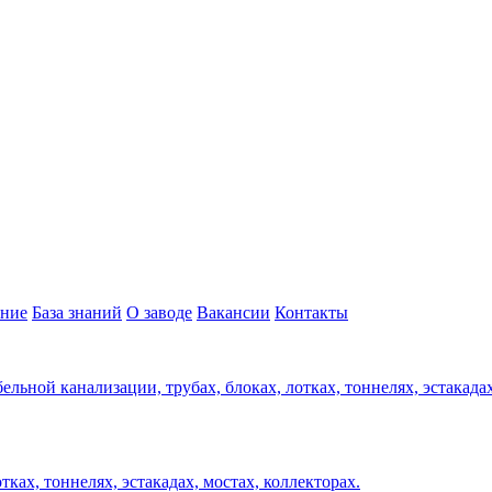
ние
База знаний
О заводе
Вакансии
Контакты
ельной канализации, трубах, блоках, лотках, тоннелях, эстакада
ках, тоннелях, эстакадах, мостах, коллекторах.