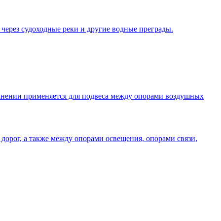
 через судоходные реки и другие водные преграды.
олнении применяется для подвеса между опорами воздушных
дорог, а также между опорами освещения, опорами связи,