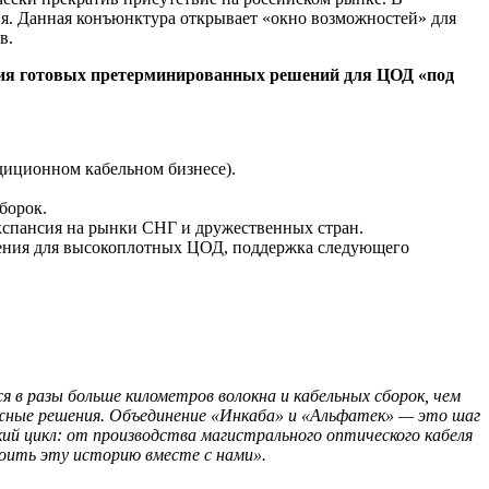
ния. Данная конъюнктура открывает «окно возможностей» для
в.
ания готовых претерминированных решений для ЦОД «под
диционном кабельном бизнесе).
борок.
экспансия на рынки СНГ и дружественных стран.
ения для высокоплотных ЦОД, поддержка следующего
в разы больше километров волокна и кабельных сборок, чем
ежные решения. Объединение «Инкаба» и «Альфатек» — это шаг
й цикл: от производства магистрального оптического кабеля
оить эту историю вместе с нами».