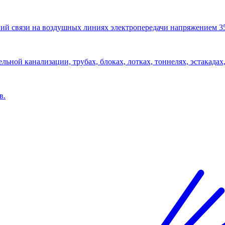
ий связи на воздушных линиях электропередачи напряжением 3
льной канализации, трубах, блоках, лотках, тоннелях, эстакадах,
в.