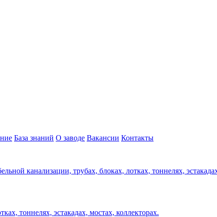
ние
База знаний
О заводе
Вакансии
Контакты
ельной канализации, трубах, блоках, лотках, тоннелях, эстакада
ках, тоннелях, эстакадах, мостах, коллекторах.