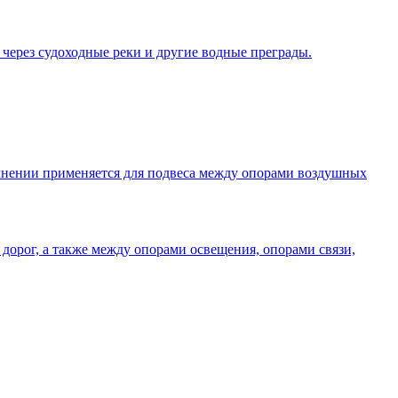
 через судоходные реки и другие водные преграды.
олнении применяется для подвеса между опорами воздушных
дорог, а также между опорами освещения, опорами связи,