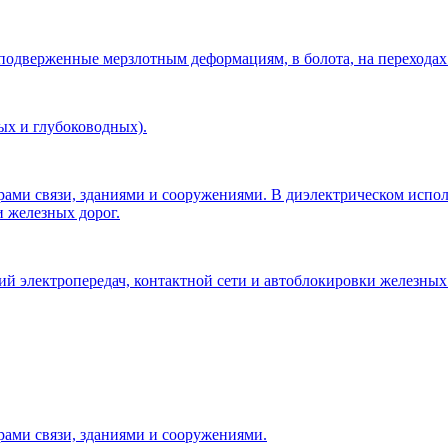
 подверженные мерзлотным деформациям, в болота, на переходах
ых и глубоководных).
рами связи, зданиями и сооружениями. В диэлектрическом исп
и железных дорог.
 электропередач, контактной сети и автоблокировки железных 
рами связи, зданиями и сооружениями.