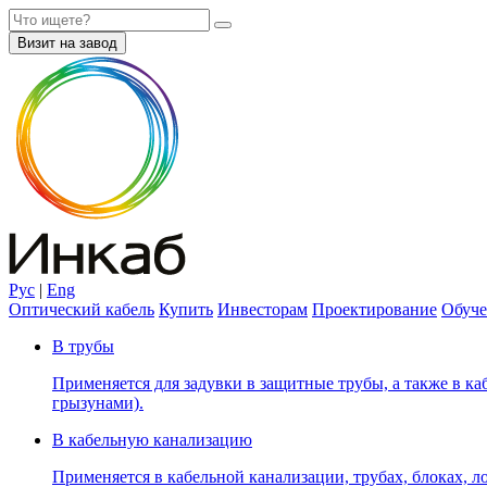
Визит на завод
Рус
|
Eng
Оптический кабель
Купить
Инвесторам
Проектирование
Обуче
В трубы
Применяется для задувки в защитные трубы, а также в каб
грызунами).
В кабельную канализацию
Применяется в кабельной канализации, трубах, блоках, лот