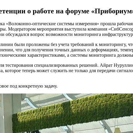
етенции о работе на форуме «Прибориум
ка «Волоконно-оптические системы измерения» прошла рабочая
ры. Модератором мероприятия выступила компания «СибСенсор»
ссии обсуждался вопрос возможности мониторинга инфраструкту
линии были проложены без учета требований к мониторингу, чт
нении, что для получения точных данных о деформациях, темп
ехническими характеристиками, а системы мониторинга должн
для тестирования специализированных решений. Айрат Нуруллин
, которое теперь может служить не только для передачи сигнало
овое под конкретную задачу.