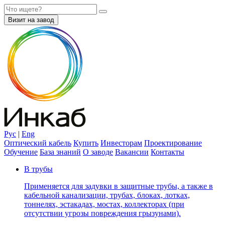
Визит на завод
Рус
|
Eng
Оптический кабель
Купить
Инвесторам
Проектирование
Обучение
База знаний
О заводе
Вакансии
Контакты
В трубы
Применяется для задувки в защитные трубы, а также в
кабельной канализации, трубах, блоках, лотках,
тоннелях, эстакадах, мостах, коллекторах (при
отсутствии угрозы повреждения грызунами).