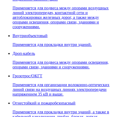
Применяется для подвеса между опорами воздушных
линий электропередач, контактной сети и
автоблокировки железных дорог, а также между
опорами освещения, опорами связи, зданиями и
сооружениями.
Внутриобъектовый
Применяется для прокладки внутри зданий.
Дроп-кабель
Применяется для подвеса между опорами освещения,
опорами связи, зданиями и сооружениями.
Грозотрос/ОКГТ
Применяется для организации волоконно-оптических
линий связи на воздушных линиях электропередачи
напряжением 35 кВ и выше.
Огнестойкий и пожаробезопасный
Применяется для прокладки внутри зданий, а также в
кабельной канализации, трубах, блоках, лотках,