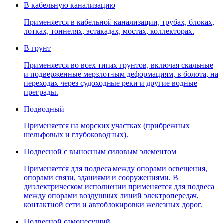
В кабельную канализацию
Применяется в кабельной канализации, трубах, блоках,
лотках, тоннелях, эстакадах, мостах, коллекторах.
В грунт
Применяется во всех типах грунтов, включая скальные
и подверженные мерзлотным деформациям, в болота, на
переходах через судоходные реки и другие водные
преграды.
Подводный
Применяется на морских участках (прибрежных
шельфовых и глубоководных).
Подвесной с выносным силовым элементом
Применяется для подвеса между опорами освещения,
опорами связи, зданиями и сооружениями. В
диэлектрическом исполнении применяется для подвеса
между опорами воздушных линий электропередач,
контактной сети и автоблокировки железных дорог.
Подвесной самонесущий