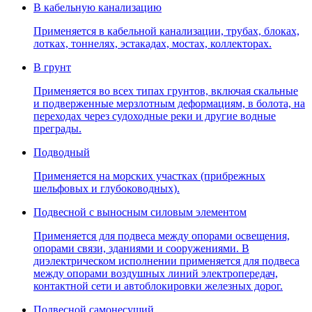
В кабельную канализацию
Применяется в кабельной канализации, трубах, блоках,
лотках, тоннелях, эстакадах, мостах, коллекторах.
В грунт
Применяется во всех типах грунтов, включая скальные
и подверженные мерзлотным деформациям, в болота, на
переходах через судоходные реки и другие водные
преграды.
Подводный
Применяется на морских участках (прибрежных
шельфовых и глубоководных).
Подвесной с выносным силовым элементом
Применяется для подвеса между опорами освещения,
опорами связи, зданиями и сооружениями. В
диэлектрическом исполнении применяется для подвеса
между опорами воздушных линий электропередач,
контактной сети и автоблокировки железных дорог.
Подвесной самонесущий