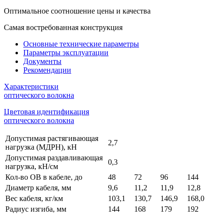
Оптимальное соотношение цены и качества
Самая востребованная конструкция
Основные технические параметры
Параметры эксплуатации
Документы
Рекомендации
Характеристики
оптического волокна
Цветовая идентификация
оптического волокна
Допустимая растягивающая
2,7
нагрузка (МДРН), кН
Допустимая раздавливающая
0,3
нагрузка, кН/см
Кол-во ОВ в кабеле, до
48
72
96
144
Диаметр кабеля, мм
9,6
11,2
11,9
12,8
Вес кабеля, кг/км
103,1
130,7
146,9
168,0
Радиус изгиба, мм
144
168
179
192