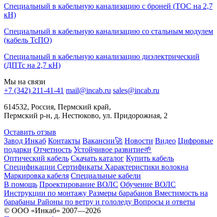
Специальный в кабельную канализацию с броней (ТОC на 2,7
кН)
Специальный в кабельную канализацию со стальным модулем
(кабель ТсПО)
Специальный в кабельную канализацию диэлектрический
(ДПТс на 2,7 кН)
Мы на связи
+7 (342) 211-41-41
mail@incab.ru
sales@incab.ru
614532, Россия, Пермский край,
Пермский р-н, д. Нестюково, ул. Придорожная, 2
Оставить отзыв
Завод Инкаб
Контакты
Вакансии🚀
Новости
Видео
Цифровые
подарки
Отчетность
Устойчивое развитие🌱
Оптический кабель
Скачать каталог
Купить кабель
Спецификации
Сертификаты
Характеристики волокна
Маркировка кабеля
Специальные кабели
В помощь
Проектирование ВОЛС
Обучение ВОЛС
Инструкции по монтажу
Размеры барабанов
Вместимость на
барабаны
Районы по ветру и гололеду
Вопросы и ответы
© ООО «Инкаб» 2007—2026