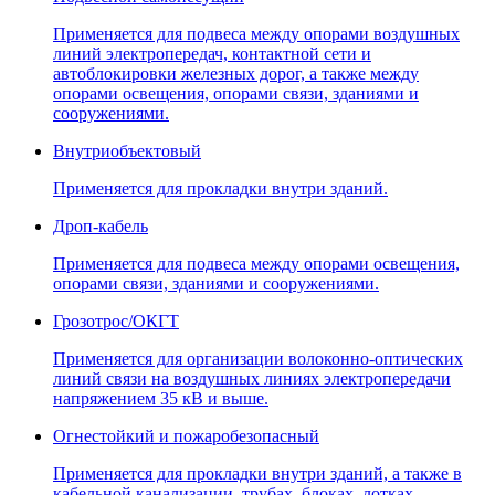
Применяется для подвеса между опорами воздушных
линий электропередач, контактной сети и
автоблокировки железных дорог, а также между
опорами освещения, опорами связи, зданиями и
сооружениями.
Внутриобъектовый
Применяется для прокладки внутри зданий.
Дроп-кабель
Применяется для подвеса между опорами освещения,
опорами связи, зданиями и сооружениями.
Грозотрос/ОКГТ
Применяется для организации волоконно-оптических
линий связи на воздушных линиях электропередачи
напряжением 35 кВ и выше.
Огнестойкий и пожаробезопасный
Применяется для прокладки внутри зданий, а также в
кабельной канализации, трубах, блоках, лотках,