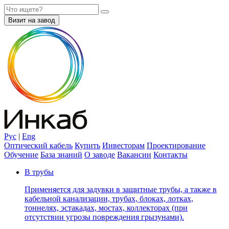
Визит на завод
Рус
|
Eng
Оптический кабель
Купить
Инвесторам
Проектирование
Обучение
База знаний
О заводе
Вакансии
Контакты
В трубы
Применяется для задувки в защитные трубы, а также в
кабельной канализации, трубах, блоках, лотках,
тоннелях, эстакадах, мостах, коллекторах (при
отсутствии угрозы повреждения грызунами).