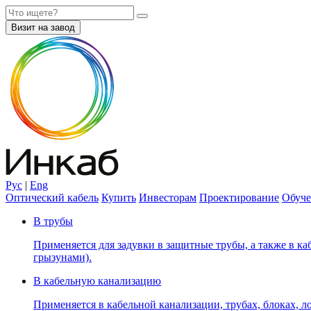
Визит на завод
Рус
|
Eng
Оптический кабель
Купить
Инвесторам
Проектирование
Обуче
В трубы
Применяется для задувки в защитные трубы, а также в каб
грызунами).
В кабельную канализацию
Применяется в кабельной канализации, трубах, блоках, лот