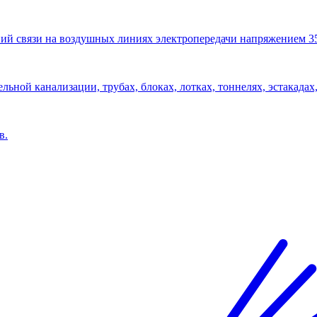
ий связи на воздушных линиях электропередачи напряжением 3
льной канализации, трубах, блоках, лотках, тоннелях, эстакадах,
в.