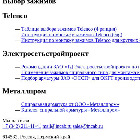
Выбор зажимов
Telenco
—
Таблица выбора зажимов Telenco (Франция)
—
Инструкция по монтажу зажимов Telenco (eng)
—
Инструкция по монтажу зажимов Telenco для круглых 
Электросетьстройпроект
—
Рекомендации ЗАО «ТД Электросетьстройпроект» по 
—
Применение зажимов спирального типа для монтажа к
—
Подбор арматуры ЗАО «ЭССП» для ОКГТ производст
Металлпром
—
Спиральная арматура от ООО «Металлпром»
—
Каталог спиральной арматуры «Металлпром»
Мы на связи
+7 (342) 211-41-41
mail@incab.ru
sales@incab.ru
614532, Россия, Пермский край,