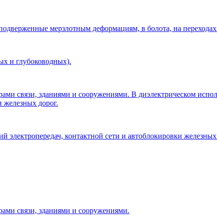
 подверженные мерзлотным деформациям, в болота, на переходах
ых и глубоководных).
рами связи, зданиями и сооружениями. В диэлектрическом исп
и железных дорог.
 электропередач, контактной сети и автоблокировки железных 
рами связи, зданиями и сооружениями.