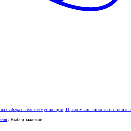
ных сферах: телекоммуникации, IT, промышленности и строител
беля
/
Выбор зажимов