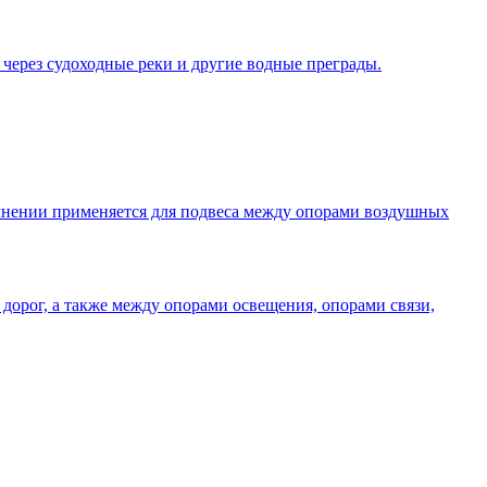
 через судоходные реки и другие водные преграды.
олнении применяется для подвеса между опорами воздушных
дорог, а также между опорами освещения, опорами связи,