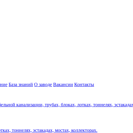
ние
База знаний
О заводе
Вакансии
Контакты
ельной канализации, трубах, блоках, лотках, тоннелях, эстакада
ках, тоннелях, эстакадах, мостах, коллекторах.