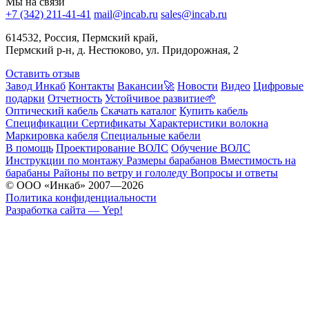
Мы на связи
+7 (342) 211-41-41
mail@incab.ru
sales@incab.ru
614532, Россия, Пермский край,
Пермский р-н, д. Нестюково, ул. Придорожная, 2
Оставить отзыв
Завод Инкаб
Контакты
Вакансии🚀
Новости
Видео
Цифровые
подарки
Отчетность
Устойчивое развитие🌱
Оптический кабель
Скачать каталог
Купить кабель
Спецификации
Сертификаты
Характеристики волокна
Маркировка кабеля
Специальные кабели
В помощь
Проектирование ВОЛС
Обучение ВОЛС
Инструкции по монтажу
Размеры барабанов
Вместимость на
барабаны
Районы по ветру и гололеду
Вопросы и ответы
© ООО «Инкаб» 2007—2026
Политика конфиденциальности
Разработка сайта — Yep!