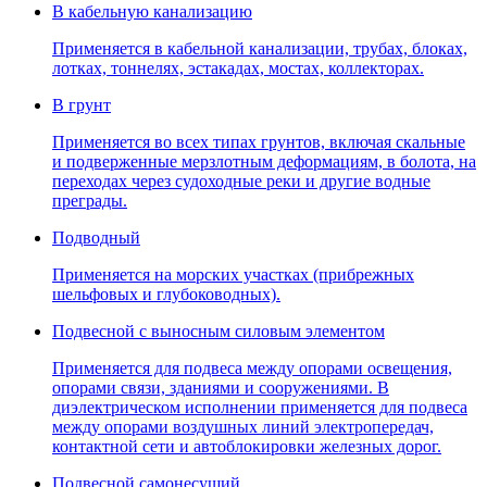
В кабельную канализацию
Применяется в кабельной канализации, трубах, блоках,
лотках, тоннелях, эстакадах, мостах, коллекторах.
В грунт
Применяется во всех типах грунтов, включая скальные
и подверженные мерзлотным деформациям, в болота, на
переходах через судоходные реки и другие водные
преграды.
Подводный
Применяется на морских участках (прибрежных
шельфовых и глубоководных).
Подвесной с выносным силовым элементом
Применяется для подвеса между опорами освещения,
опорами связи, зданиями и сооружениями. В
диэлектрическом исполнении применяется для подвеса
между опорами воздушных линий электропередач,
контактной сети и автоблокировки железных дорог.
Подвесной самонесущий