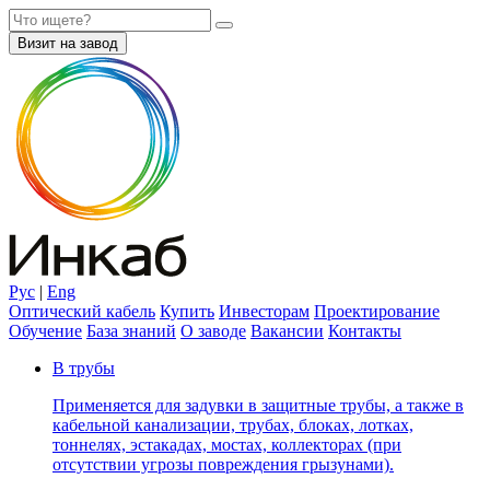
Визит на завод
Рус
|
Eng
Оптический кабель
Купить
Инвесторам
Проектирование
Обучение
База знаний
О заводе
Вакансии
Контакты
В трубы
Применяется для задувки в защитные трубы, а также в
кабельной канализации, трубах, блоках, лотках,
тоннелях, эстакадах, мостах, коллекторах (при
отсутствии угрозы повреждения грызунами).