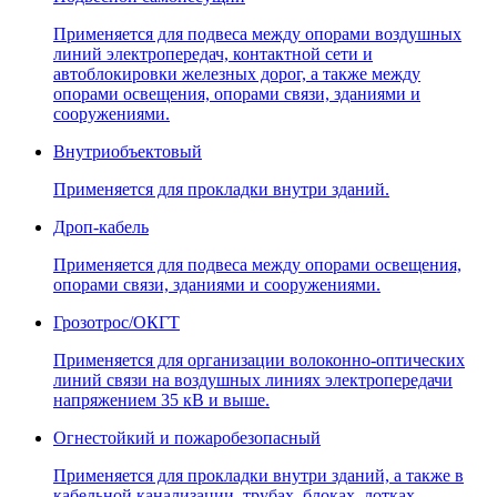
Применяется для подвеса между опорами воздушных
линий электропередач, контактной сети и
автоблокировки железных дорог, а также между
опорами освещения, опорами связи, зданиями и
сооружениями.
Внутриобъектовый
Применяется для прокладки внутри зданий.
Дроп-кабель
Применяется для подвеса между опорами освещения,
опорами связи, зданиями и сооружениями.
Грозотрос/ОКГТ
Применяется для организации волоконно-оптических
линий связи на воздушных линиях электропередачи
напряжением 35 кВ и выше.
Огнестойкий и пожаробезопасный
Применяется для прокладки внутри зданий, а также в
кабельной канализации, трубах, блоках, лотках,