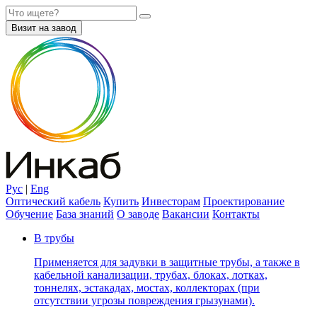
Визит на завод
Рус
|
Eng
Оптический кабель
Купить
Инвесторам
Проектирование
Обучение
База знаний
О заводе
Вакансии
Контакты
В трубы
Применяется для задувки в защитные трубы, а также в
кабельной канализации, трубах, блоках, лотках,
тоннелях, эстакадах, мостах, коллекторах (при
отсутствии угрозы повреждения грызунами).