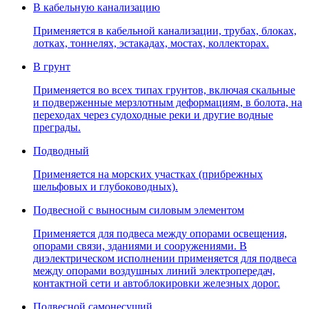
В кабельную канализацию
Применяется в кабельной канализации, трубах, блоках,
лотках, тоннелях, эстакадах, мостах, коллекторах.
В грунт
Применяется во всех типах грунтов, включая скальные
и подверженные мерзлотным деформациям, в болота, на
переходах через судоходные реки и другие водные
преграды.
Подводный
Применяется на морских участках (прибрежных
шельфовых и глубоководных).
Подвесной с выносным силовым элементом
Применяется для подвеса между опорами освещения,
опорами связи, зданиями и сооружениями. В
диэлектрическом исполнении применяется для подвеса
между опорами воздушных линий электропередач,
контактной сети и автоблокировки железных дорог.
Подвесной самонесущий