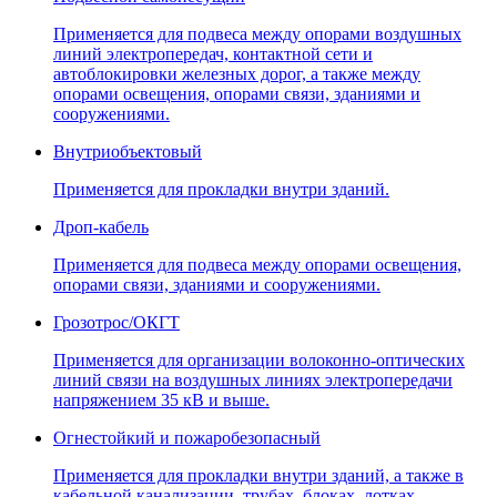
Применяется для подвеса между опорами воздушных
линий электропередач, контактной сети и
автоблокировки железных дорог, а также между
опорами освещения, опорами связи, зданиями и
сооружениями.
Внутриобъектовый
Применяется для прокладки внутри зданий.
Дроп-кабель
Применяется для подвеса между опорами освещения,
опорами связи, зданиями и сооружениями.
Грозотрос/ОКГТ
Применяется для организации волоконно-оптических
линий связи на воздушных линиях электропередачи
напряжением 35 кВ и выше.
Огнестойкий и пожаробезопасный
Применяется для прокладки внутри зданий, а также в
кабельной канализации, трубах, блоках, лотках,