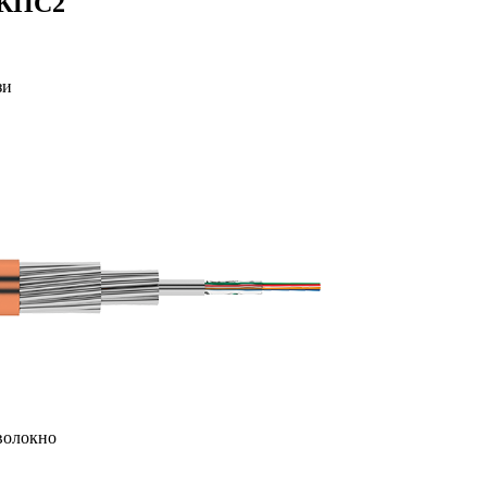
ОКПС2
зи
волокно