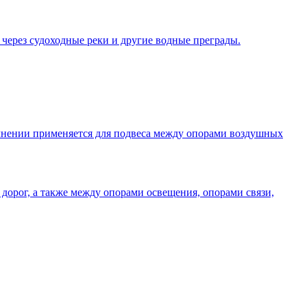
 через судоходные реки и другие водные преграды.
олнении применяется для подвеса между опорами воздушных
дорог, а также между опорами освещения, опорами связи,