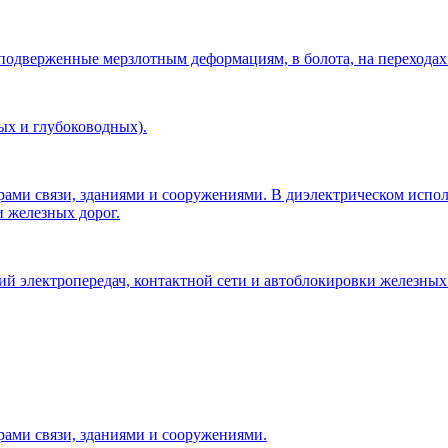
 подверженные мерзлотным деформациям, в болота, на переходах
ых и глубоководных).
рами связи, зданиями и сооружениями. В диэлектрическом исп
и железных дорог.
 электропередач, контактной сети и автоблокировки железных 
рами связи, зданиями и сооружениями.