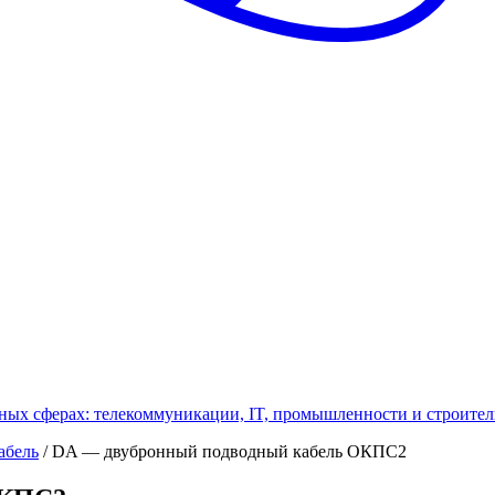
ных сферах: телекоммуникации, IT, промышленности и строител
абель
/
DA — двубронный подводный кабель ОКПС2