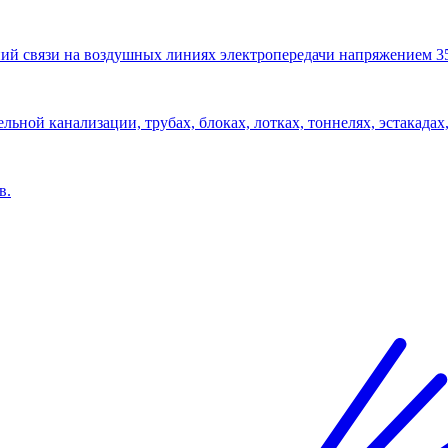
ий связи на воздушных линиях электропередачи напряжением 3
льной канализации, трубах, блоках, лотках, тоннелях, эстакадах,
в.