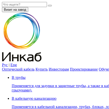
Визит на завод
Рус
|
Eng
Оптический кабель
Купить
Инвесторам
Проектирование
Обуче
В трубы
Применяется для задувки в защитные трубы, а также в каб
грызунами).
В кабельную канализацию
Применяется в кабельной канализации, трубах, блоках, лот