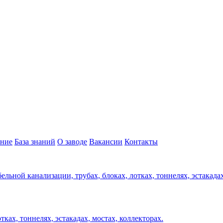
ние
База знаний
О заводе
Вакансии
Контакты
ельной канализации, трубах, блоках, лотках, тоннелях, эстакада
ках, тоннелях, эстакадах, мостах, коллекторах.