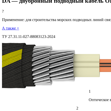
DA — двубронный подводный кабель 
?
Применение: для строительства морских подводных линий свя
А также +
ТУ 27.31.11-027-88083123-2024
1
Оптическое 
2