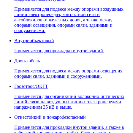
Применяется для подвеса между опорами воздушных
линий электропередач, контактной сети и
автоблокировки железных дорог, а также между
опорами освещения, опорами связи, зданиями и
сооружениями.
Внутриобъектовый
Применяется для прокладки внутри зданий.
Дроп-кабель
Применяется для подвеса между опорами освещения,
опорами связи, зданиями и сооружениями.
Грозотрос/ОКГТ
Применяется для организации волоконно-оптических
линий связи на воздушных линиях электропередачи
напряжением 35 кВ и выше.
Огнестойкий и пожаробезопасный
Применяется для прокладки внутри зданий, а также в
кабельной канализации, трубах, блоках, лотках,