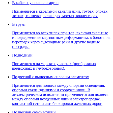
В кабельную канализацию
Применяется в кабельной канализации, трубах, блоках,
лотках, тоннелях, эстакадах, мостах, коллекторах.
В грунт
Применяется во всех типах грунтов, включая скальные
и подверженные мерзлотным деформациям, в болота, на
переходах через судоходные реки и другие водные
преграды.
Подводный
Применяется на морских участках (прибрежных
шельфовых и глубоководных).
Подвесной с выносным силовым элементом
Применяется для подвеса между опорами освещения,
опорами связи, зданиями и сооружениями. В
диэлектрическом исполнении применяется для подвеса
между опорами воздушных линий электропередач,
контактной сети и автоблокировки железных дорог.
Подвесной самонесущий