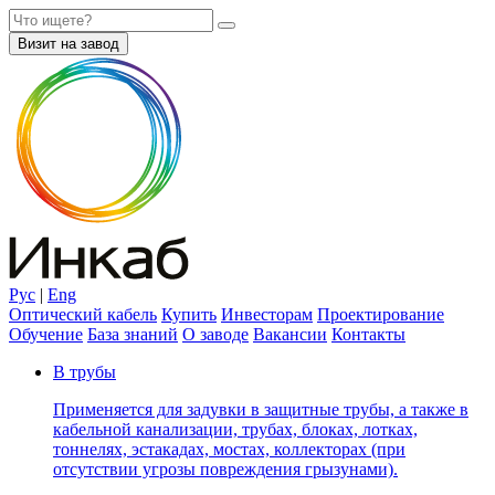
Визит на завод
Рус
|
Eng
Оптический кабель
Купить
Инвесторам
Проектирование
Обучение
База знаний
О заводе
Вакансии
Контакты
В трубы
Применяется для задувки в защитные трубы, а также в
кабельной канализации, трубах, блоках, лотках,
тоннелях, эстакадах, мостах, коллекторах (при
отсутствии угрозы повреждения грызунами).