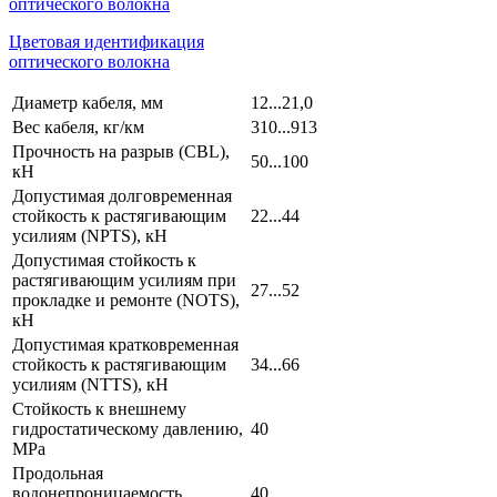
оптического волокна
Цветовая идентификация
оптического волокна
Диаметр кабеля, мм
12...21,0
Вес кабеля, кг/км
310...913
Прочность на разрыв (CBL),
50...100
кН
Допустимая долговременная
стойкость к растягивающим
22...44
усилиям (NPTS), кН
Допустимая стойкость к
растягивающим усилиям при
27...52
прокладке и ремонте (NOTS),
кН
Допустимая кратковременная
стойкость к растягивающим
34...66
усилиям (NTTS), кН
Стойкость к внешнему
гидростатическому давлению,
40
MPa
Продольная
водонепроницаемость
40