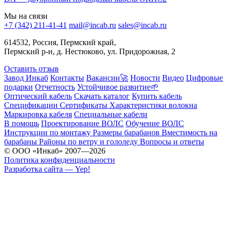
Мы на связи
+7 (342) 211-41-41
mail@incab.ru
sales@incab.ru
614532, Россия, Пермский край,
Пермский р-н, д. Нестюково, ул. Придорожная, 2
Оставить отзыв
Завод Инкаб
Контакты
Вакансии🚀
Новости
Видео
Цифровые
подарки
Отчетность
Устойчивое развитие🌱
Оптический кабель
Скачать каталог
Купить кабель
Спецификации
Сертификаты
Характеристики волокна
Маркировка кабеля
Специальные кабели
В помощь
Проектирование ВОЛС
Обучение ВОЛС
Инструкции по монтажу
Размеры барабанов
Вместимость на
барабаны
Районы по ветру и гололеду
Вопросы и ответы
© ООО «Инкаб» 2007—2026
Политика конфиденциальности
Разработка сайта — Yep!