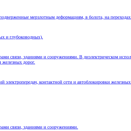
 подверженные мерзлотным деформациям, в болота, на переходах
ых и глубоководных).
рами связи, зданиями и сооружениями. В диэлектрическом исп
и железных дорог.
 электропередач, контактной сети и автоблокировки железных 
рами связи, зданиями и сооружениями.