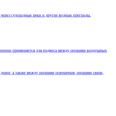
 через судоходные реки и другие водные преграды.
олнении применяется для подвеса между опорами воздушных
дорог, а также между опорами освещения, опорами связи,