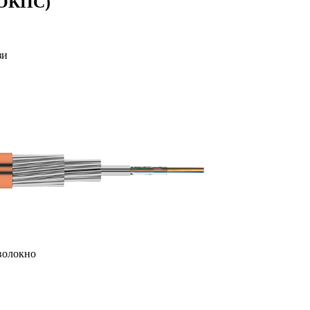
(ОКПС)
зи
волокно