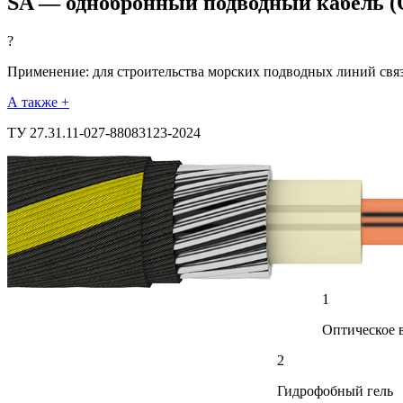
SA — однобронный подводный кабель 
?
Применение: для строительства морских подводных линий свя
А также +
ТУ 27.31.11-027-88083123-2024
1
Оптическое 
2
Гидрофобный гель