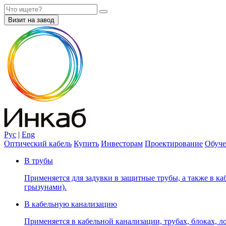
Визит на завод
Рус
|
Eng
Оптический кабель
Купить
Инвесторам
Проектирование
Обуче
В трубы
Применяется для задувки в защитные трубы, а также в каб
грызунами).
В кабельную канализацию
Применяется в кабельной канализации, трубах, блоках, лот