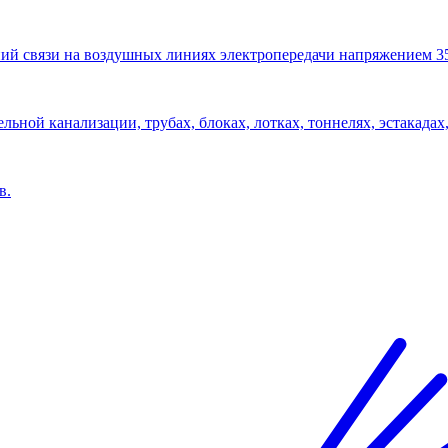
ий связи на воздушных линиях электропередачи напряжением 3
льной канализации, трубах, блоках, лотках, тоннелях, эстакадах,
в.