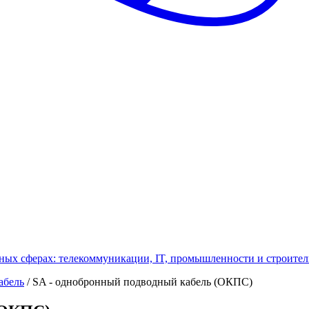
ных сферах: телекоммуникации, IT, промышленности и строител
абель
/
SA - однобронный подводный кабель (ОКПС)