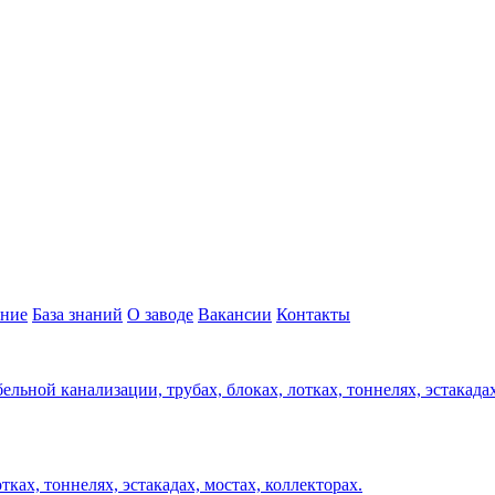
ние
База знаний
О заводе
Вакансии
Контакты
ельной канализации, трубах, блоках, лотках, тоннелях, эстакада
ках, тоннелях, эстакадах, мостах, коллекторах.